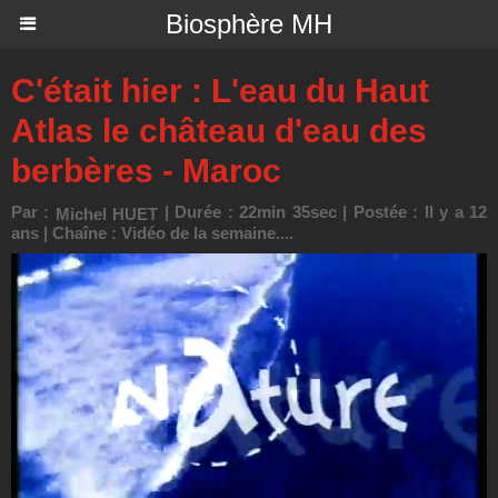
Biosphère MH
C'était hier : L'eau du Haut
Atlas le château d'eau des
berbères - Maroc
Par :
| Durée : 22min 35sec | Postée : Il y a 12
Michel HUET
ans | Chaîne :
Vidéo de la semaine....