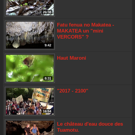
26:38
Fatu fenua no Makatea -
MAKATEA un "mini
VERCORS" ?
9:42
Haut Maroni
8:31
"2017 - 2100"
16:54
Le château d'eau douce des
Tuamotu.