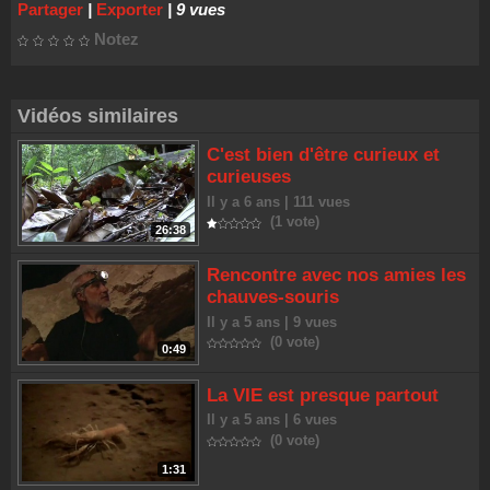
Partager
|
Exporter
| 9 vues
Notez
Vidéos similaires
C'est bien d'être curieux et
curieuses
Il y a 6 ans | 111 vues
(1 vote)
26:38
Rencontre avec nos amies les
chauves-souris
Il y a 5 ans | 9 vues
(0 vote)
0:49
La VIE est presque partout
Il y a 5 ans | 6 vues
(0 vote)
1:31