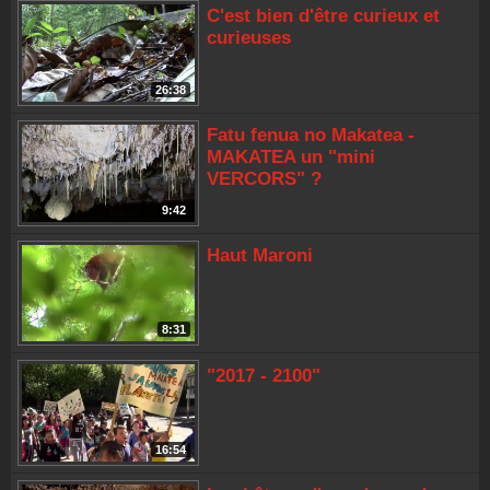
C'est bien d'être curieux et
curieuses
26:38
Fatu fenua no Makatea -
MAKATEA un "mini
VERCORS" ?
9:42
Haut Maroni
8:31
"2017 - 2100"
16:54